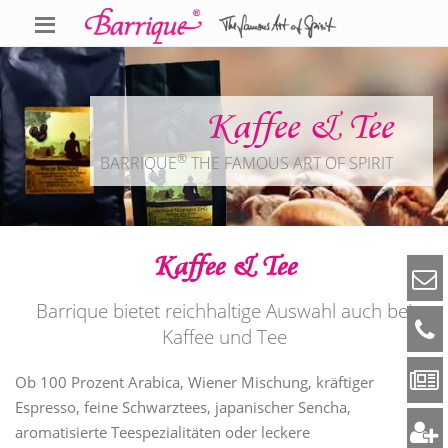
Kaffee & Tee
®
BARRIQUE
THE FAMOUS ART OF SPIRIT
Kaffee & Tee
Barrique bietet reichhaltige Auswahl auch bei
Kaffee und Tee
Ob 100 Prozent Arabica, Wiener Mischung, kräftiger
Espresso, feine Schwarztees, japanischer Sencha,
aromatisierte Teespezialitäten oder leckere