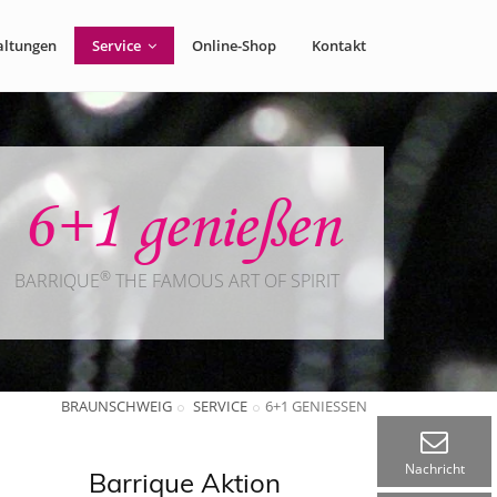
altungen
Service
Online-Shop
Kontakt
6+1 genießen
®
BARRIQUE
THE FAMOUS ART OF SPIRIT
BRAUNSCHWEIG
SERVICE
6+1 GENIESSEN
Nachricht
Barrique Aktion