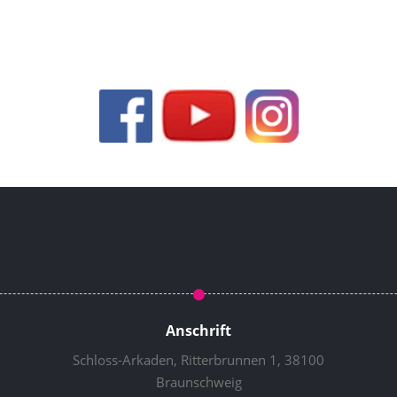
Anschrift
Schloss-Arkaden, Ritterbrunnen 1, 38100
Braunschweig