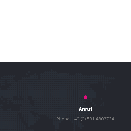
Anruf
Phone:
+49 (0) 531 4803734